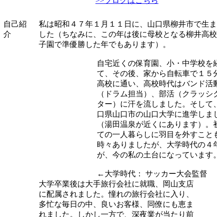
>>ブログはこちら
自己紹
私は昭和４７年１月１１日に、山口県柳井市で生ま
介
した（ちなみに、この年は後に母校となる柳井高校
子園で準優勝した年でもあります）。
自宅近くの保育園、小・中学校を
て、その後、家から自転車で１５
高校に通い、高校時代はバンド活
（ドラム担当）、部活（クラッシ
ター）に汗を流しました。そして
口県山口市の山口大学に進学しま
（湯田温泉が近くにあります）。
ての一人暮らしに羽目を外すこと
時々ありましたが、大学時代の４
が、今の私の土台になっています
←大学時代： サッカー大会監督
大学卒業後は大手旅行会社に就職、岡山支店
に配属されました。憧れの旅行会社に入り、
多忙な毎日の中、良いお客様、同僚にも恵ま
れました。しかし一方で、深夜業が当たり前