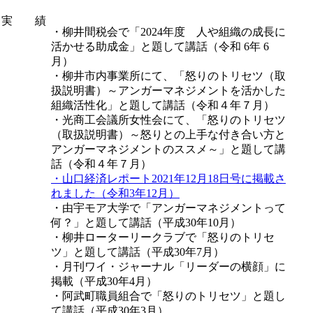
実 績
・柳井間税会で「2024年度 人や組織の成長に
活かせる助成金」と題して講話（令和 6年 6
月）
・柳井市内事業所にて、「怒りのトリセツ（取
扱説明書）～アンガーマネジメントを活かした
組織活性化」と題して講話（令和４年７月）
・光商工会議所女性会にて、「怒りのトリセツ
（取扱説明書）～怒りとの上手な付き合い方と
アンガーマネジメントのススメ～」と題して講
話（令和４年７月）
・山口経済レポート2021年12月18日号に掲載さ
れました（令和3年12月）
・由宇モア大学で「アンガーマネジメントって
何？」と題して講話（平成30年10月）
・柳井ローターリークラブで「怒りのトリセ
ツ」と題して講話（平成30年7月）
・月刊ワイ・ジャーナル「リーダーの横顔」に
掲載（平成30年4月）
・阿武町職員組合で「怒りのトリセツ」と題し
て講話（平成30年3月）