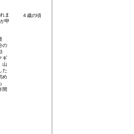
れま
４歳の頃
が甲
経
分の
動
クギ
、山
した
初め
も
年間
。