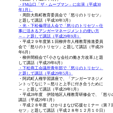
・FM山口「ザ・ムーブマン」に出演（平成30
年1月）
・周防大島町教育委員会で「怒りのトリセツ」
と題して講話（平成30年3月）
・光・下松倫理法人会で「怒りのトリセツ～仕
事に活きるアンガーマネージメントの使い方
～」と題して講話（平成29年9月）
・平成２９年度第１回柳井市人権教育推進委員
会で「怒りのトリセツ」と題して講話（平成29
年6月）
・柳井間税会で｢小さな会社の働き方改革｣と題
して講話（平成29年6月）
・下松商工会議所青年部で「怒りのトリセツ」
と題して講話（平成29年5月）
・阿武町人権学習講座で、「アンガーマネジメ
ントってなに？～怒りと上手に付き合うために
～」と題して講話（平成29年1月）
・平成28年度 伊陸地区人権教育研修会で、「怒り
講話（平成29年1月）
・平成２８年度 ひかりまなび応援セミナー（第７
セツ」と題して講話（平成２８年１２月１０日）