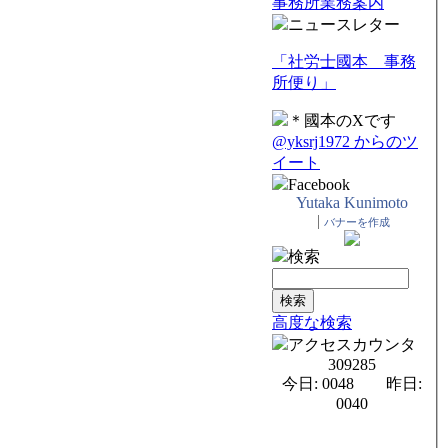
事務所業務案内
ニュースレター
「社労士國本 事務
所便り」
＊國本のXです
@yksrj1972 からのツ
イート
Facebook
Yutaka Kunimoto
|
バナーを作成
検索
高度な検索
アクセスカウンタ
309285
今日: 0048 昨日:
0040