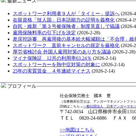
最新ニュース
スポットワーク利用者９人が「タイミー」提訴へ
(2026-4
在留資格「技人国」日本語能力の証明を義務化
(2026-4-1
自民・維新「第３号被保険者」制度見直しで協議
(2026-4
雇用保険料率の引下げを決定
(2026-2-28)
差戻控訴審 再雇用後の基本給大幅減額は「不合理」維
スポットワーク 直前キャンセルの規定を厳格化
(2026-2
厚労省検討会 外国人雇用対策のあり方を議論
(2026-2-28)
マイナ保険証 12月の利用率63.24％
(2026-2-14)
スポットワーカーを熱中症対策の対象に
(2026-2-14)
25年の実質賃金 ４年連続マイナス
(2026-2-14)
プロフィール
社会保険労務士 國本 豊
（当事務所社労士は、アンガーマネジメントファ
詳細はこちら→
一般社団法人 日本アンガーマネ
〒742-0034 山口県柳井市余田131
ＴＥＬ 0820-24-6886 ＦＡＸ 0820
>>地図はこちら