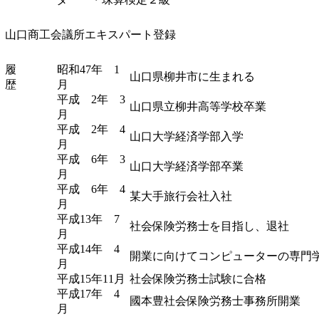
山口商工会議所エキスパート登録
履
昭和47年 1
山口県柳井市に生まれる
歴
月
平成 2年 3
山口県立柳井高等学校卒業
月
平成 2年 4
山口大学経済学部入学
月
平成 6年 3
山口大学経済学部卒業
月
平成 6年 4
某大手旅行会社入社
月
平成13年 7
社会保険労務士を目指し、退社
月
平成14年 4
開業に向けてコンピューターの専門
月
平成15年11月
社会保険労務士試験に合格
平成17年 4
國本豊社会保険労務士事務所開業
月