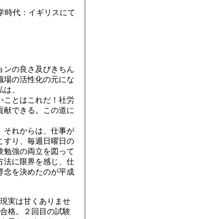
学時代：イギリスにて
ョンの良さ及びきちん
職場の活性化の元にな
私は、
いことはこれだ！社労
貢献できる。この道に
」
。それからは、仕事が
こすり、毎週日曜日の
験勉強の両立を図って
方法に限界を感じ、仕
専念を決めたのが平成
現実は甘くありませ
合格。２回目の試験