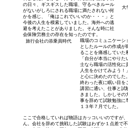
の日々、ギスギスした職場、守るべきルール
大
がないがしろにされる職場に満たされない何
かを感じ、「俺はこれでいいのか・・・」と
今後の人生を模索していました。海外への逃
避を考えたことがありました。そんな時に社
会保険労務士の存在を知ったのです。
職場のコミュニケーシ
旅行会社の添乗員時代
としたルールの作成が
ることを痛感していた
「自分が本当にやりた
士なら職場の活性化に
人生をかけてみよう！
と心に決めたのでした
終わった夜に眠い目を
講習に通い、仕事と試
きました。しかしその
事を辞めて試験勉強に
１３年７月でした。
ここで合格していれば物語はカッコいいのですが、
ん。会社を辞めて挑戦した試験はわずか１点差で不