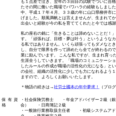
も１点差で泣き、翌年の３回目の試験でついに合格
たその間に働いた職場でパワハラの経験もしました
中、平成１７年４月、３３歳の年に山口県柳井市に
げました。順風満帆とは言えませんが、生まれてか
出会いと経験が今の私を育ててくれたと今では感謝
私の座右の銘に「生きることは諦めないことだ！」
す。「頑張れば、目標・夢は叶う」というようなカ
る私ではありません。いくら頑張ってもダメなとき
し、自分で限界を作って諦めたら全てが終わるので
業に励んでいます。 こんな私ですが、生まれ育った山口県で社労士業を
生涯全うしていきます。「職場のコミュニケーショ
したルールの作成が職場の活性化の元になる」とい
の会社、組織の活性化に少しでも力になれるよう１
ますので、よろしくお願いいたします。
＊物語の続きは→
社労士國本の年中夢求！
（ブログ
保有資
・社会保険労務士 ・年金アドバイザー２級（銀
格
会） ・日商簿記２級
・一般旅行業務取扱主任者 ・初級システムアド
タ ・珠算検定２級